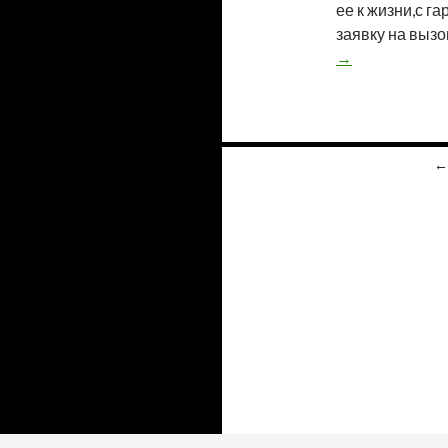
ее к жизни,с г
заявку на вызо
→
←
Навигация по за