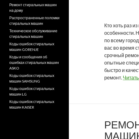
Ремонт стиральных машин
на дому
Распространенные поломки
стиральных машин
Кто хоть раз и
Техническое обслуживание
особенности. 
стиральных машин
по всему город
Коды ошибок стиральных
вас во время с
машин GORENJE
срочный ремон
Коды и сообщения об
опытные специа
ошибках стиральных машин
ASKO
быстро и каче
Коды ошибок стиральных
ремонт.
Читать
машин SAMSUNG
Коды ошибок стиральных
машин LG
Коды ошибок стиральных
машин KAISER
РЕМОН
МАШИН