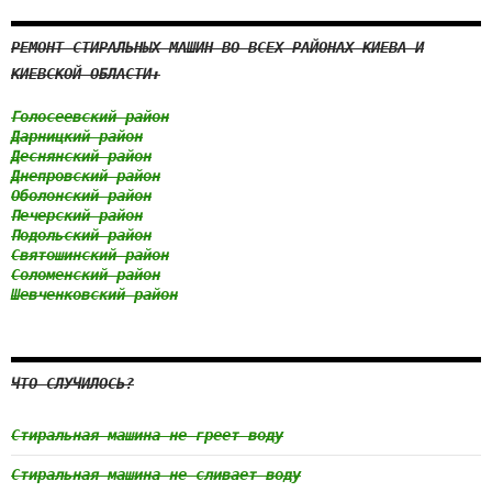
РЕМОНТ СТИРАЛЬНЫХ МАШИН ВО ВСЕХ РАЙОНАХ КИЕВА И
КИЕВСКОЙ ОБЛАСТИ:
Голосеевский район
Дарницкий район
Деснянский район
Днепровский район
Оболонский район
Печерский район
Подольский район
Святошинский район
Соломенский район
Шевченковский район
ЧТО СЛУЧИЛОСЬ?
Стиральная машина не греет воду
Стиральная машина не сливает воду