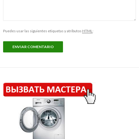
Puedes usar las siguientes etiquetas y atributos
HTML
: