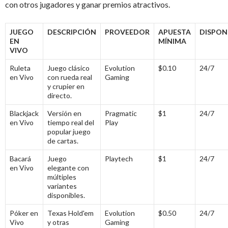
con otros jugadores y ganar premios atractivos.
JUEGO
DESCRIPCIÓN
PROVEEDOR
APUESTA
DISPON
EN
MÍNIMA
VIVO
Ruleta
Juego clásico
Evolution
$0.10
24/7
en Vivo
con rueda real
Gaming
y crupier en
directo.
Blackjack
Versión en
Pragmatic
$1
24/7
en Vivo
tiempo real del
Play
popular juego
de cartas.
Bacará
Juego
Playtech
$1
24/7
en Vivo
elegante con
múltiples
variantes
disponibles.
Póker en
Texas Hold'em
Evolution
$0.50
24/7
Vivo
y otras
Gaming